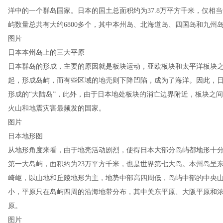
洋中的一个群岛国家。日本的国土总面积约为37.8万平方千米，仅相
屿数量总共有大约6800多个，其中本州岛、北海道岛、四国岛和九州
图片
日本本州岛上的三大平原
日本群岛的形成，主要的原因就是板块运动，亚欧板块和太平洋板块
起，形成岛屿，而有些区域的地壳则下降凹陷，成为了海洋。因此，
形成的“大陆岛”，此外，由于日本地处板块的消亡边界附近，板块之
火山和地震灾害最频发的国家。
图片
日本地形图
从地形角度来看，由于地壳活动剧烈，使得日本大部分岛屿都地形十
第一大岛屿，面积约为23万平方千米，也是世界第七大岛。本州岛呈
崎岖，以山地和丘陵地形为主，地势中部高四周低，岛屿中部的中央
小，平原只在岛屿四周的沿海地带分布，其中关东平原、大阪平原和
原。
图片