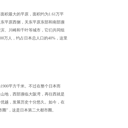
积最大的平原，面积约为1.61万平
关东平原西侧，关东平原东部和南部濒
横滨、川崎和千叶等城市，它们共同组
00万人，约占日本总人口的40%，这里
900平方千米。不过在整个日本而
是山地，西部濒临大阪湾，再往西就是
分优越，发展历史十分悠久。如今，在
市圈”，这是日本第二大都市圈。