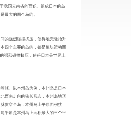
当于我国云南省的面积。组成日本的岛
岛是最大的四个岛屿。
之间的强烈碰撞挤压，使得地壳隆抬升
日本四个主要的岛屿，都是板块运动而
间的强烈碰撞挤压，使得日本是世界上
分崎岖。以本州岛为例，本州岛是日本
东北西南走向的狭长形态，本州岛地形
山脉贯穿全岛，本州岛上平原面积狭
浓尾平原是本州岛上面积最大的三个平